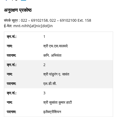
अनुरक्षण प्रकोष्‍ठ
संपर्क सूत्र : 022 – 69102158, 022 – 69102100 Ext. 158
ई-मेल: mnt-nihh[at]nic[dot]in
1
श्री एच.एस.मालवदे
कनि. अभियंता
2
श्री पांडुरंग ए. सावंत
एल.डी.सी.
3
श्री सुसांता कुमार हाटी
इलैक्‍ट्रीशियन