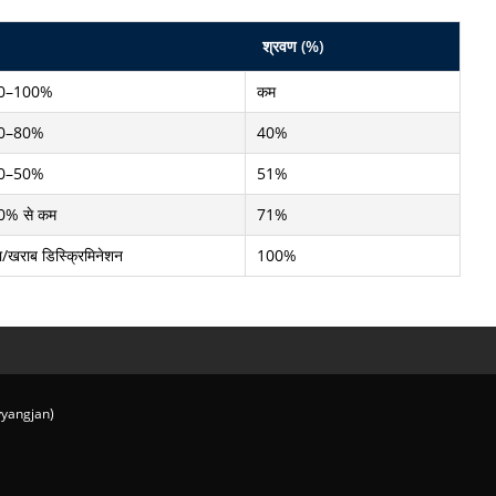
श्रवण (%)
 80–100%
कम
 50–80%
40%
 40–50%
51%
 40% से कम
71%
ा/खराब डिस्क्रिमिनेशन
100%
vyangjan)