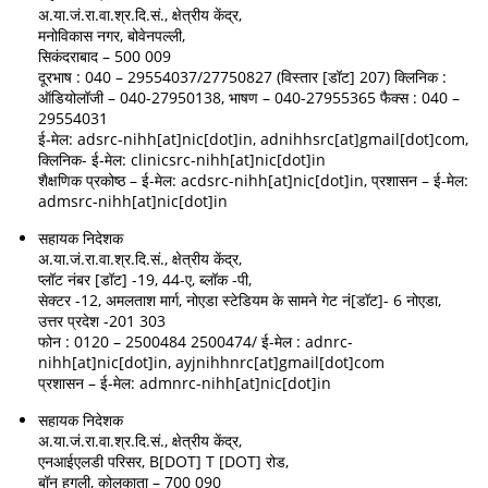
अ.या.जं.रा.वा.श्र.दि.सं., क्षेत्रीय केंद्र,
मनोविकास नगर, बोवेनपल्ली,
सिकंदराबाद – 500 009
दूरभाष : 040 – 29554037/27750827 (विस्तार [डॉट] 207) क्लिनिक :
ऑडियोलॉजी – 040-27950138, भाषण – 040-27955365 फैक्स : 040 –
29554031
ई-मेल: adsrc-nihh[at]nic[dot]in, adnihhsrc[at]gmail[dot]com,
क्लिनिक- ई-मेल: clinicsrc-nihh[at]nic[dot]in
शैक्षणिक प्रकोष्ठ – ई-मेल: acdsrc-nihh[at]nic[dot]in, प्रशासन – ई-मेल:
admsrc-nihh[at]nic[dot]in
सहायक निदेशक
अ.या.जं.रा.वा.श्र.दि.सं., क्षेत्रीय केंद्र,
प्लॉट नंबर [डॉट] -19, 44-ए, ब्लॉक -पी,
सेक्टर -12, अमलताश मार्ग, नोएडा स्टेडियम के सामने गेट नं[डॉट]- 6 नोएडा,
उत्तर प्रदेश -201 303
फोन : 0120 – 2500484 2500474/ ई-मेल : adnrc-
nihh[at]nic[dot]in, ayjnihhnrc[at]gmail[dot]com
प्रशासन – ई-मेल: admnrc-nihh[at]nic[dot]in
सहायक निदेशक
अ.या.जं.रा.वा.श्र.दि.सं., क्षेत्रीय केंद्र,
एनआईएलडी परिसर, B[DOT] T [DOT] रोड,
बॉन हुगली, कोलकाता – 700 090