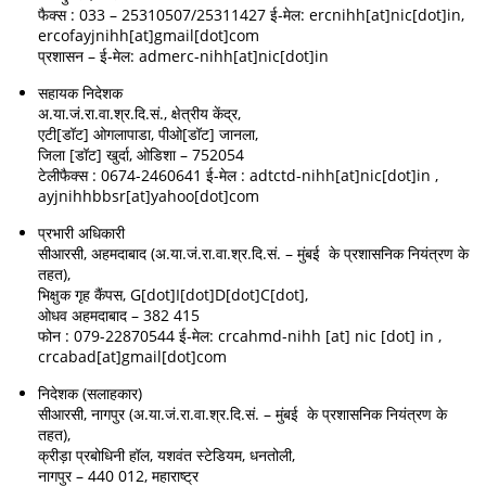
फैक्स : 033 – 25310507/25311427 ई-मेल: ercnihh[at]nic[dot]in,
ercofayjnihh[at]gmail[dot]com
प्रशासन – ई-मेल: admerc-nihh[at]nic[dot]in
सहायक निदेशक
अ.या.जं.रा.वा.श्र.दि.सं., क्षेत्रीय केंद्र,
एटी[डॉट] ओगलापाडा, पीओ[डॉट] जानला,
जिला [डॉट] खुर्दा, ओडिशा – 752054
टेलीफैक्स : 0674-2460641 ई-मेल : adtctd-nihh[at]nic[dot]in ,
ayjnihhbbsr[at]yahoo[dot]com
प्रभारी अधिकारी
सीआरसी, अहमदाबाद (अ.या.जं.रा.वा.श्र.दि.सं. – मुंबई के प्रशासनिक नियंत्रण के
तहत),
भिक्षुक गृह कैंपस, G[dot]I[dot]D[dot]C[dot],
ओधव अहमदाबाद – 382 415
फोन : 079-22870544 ई-मेल: crcahmd-nihh [at] nic [dot] in ,
crcabad[at]gmail[dot]com
निदेशक (सलाहकार)
सीआरसी, नागपुर (अ.या.जं.रा.वा.श्र.दि.सं. – मुंबई के प्रशासनिक नियंत्रण के
तहत),
क्रीड़ा प्रबोधिनी हॉल, यशवंत स्टेडियम, धनतोली,
नागपुर – 440 012, महाराष्ट्र