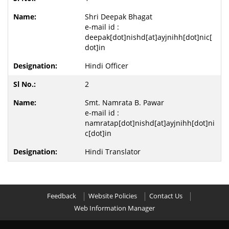
Shri Deepak Bhagat
e-mail id :
deepak[dot]nishd[at]ayjnihh[dot]nic[
dot]in
Hindi Officer
2
Smt. Namrata B. Pawar
e-mail id :
namratap[dot]nishd[at]ayjnihh[dot]ni
c[dot]in
Hindi Translator
Feedback
Website Policies
Contact Us
Web Information Manager